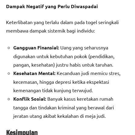
Dampak Negatif yang Perlu Diwaspadai
Keterlibatan yang terlalu dalam pada togel seringkali
membawa dampak sistemik bagi individu:
Gangguan Finansial:
Uang yang seharusnya
digunakan untuk kebutuhan pokok (pendidikan,
pangan, kesehatan) justru habis untuk taruhan.
Kesehatan Mental:
Kecanduan judi memicu stres,
kecemasan, hingga depresi ketika ekspektasi
kemenangan tidak kunjung terwujud.
Konflik Sosial:
Banyak kasus keretakan rumah
tangga dan tindakan kriminal yang berawal dari
jeratan utang akibat kekalahan di meja judi.
Kesimpulan