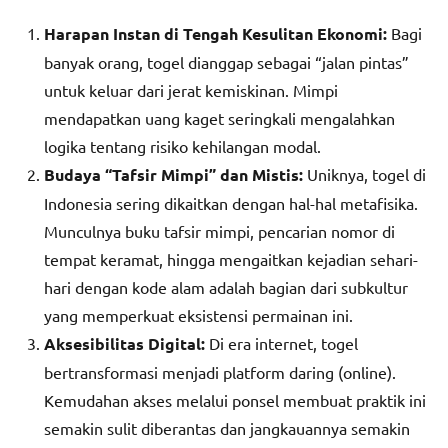
Harapan Instan di Tengah Kesulitan Ekonomi:
Bagi
banyak orang, togel dianggap sebagai “jalan pintas”
untuk keluar dari jerat kemiskinan. Mimpi
mendapatkan uang kaget seringkali mengalahkan
logika tentang risiko kehilangan modal.
Budaya “Tafsir Mimpi” dan Mistis:
Uniknya, togel di
Indonesia sering dikaitkan dengan hal-hal metafisika.
Munculnya buku tafsir mimpi, pencarian nomor di
tempat keramat, hingga mengaitkan kejadian sehari-
hari dengan kode alam adalah bagian dari subkultur
yang memperkuat eksistensi permainan ini.
Aksesibilitas Digital:
Di era internet, togel
bertransformasi menjadi platform daring (online).
Kemudahan akses melalui ponsel membuat praktik ini
semakin sulit diberantas dan jangkauannya semakin