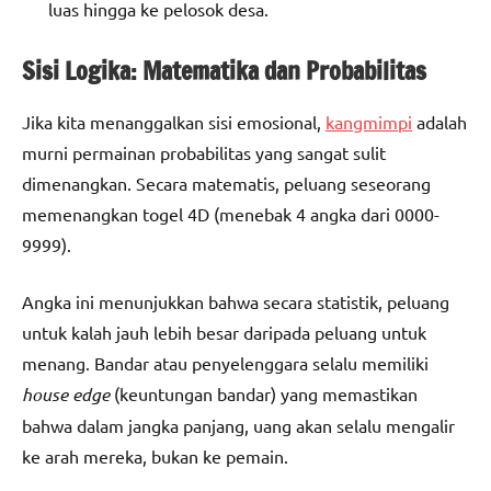
luas hingga ke pelosok desa.
Sisi Logika: Matematika dan Probabilitas
Jika kita menanggalkan sisi emosional,
kangmimpi
adalah
murni permainan probabilitas yang sangat sulit
dimenangkan. Secara matematis, peluang seseorang
memenangkan togel 4D (menebak 4 angka dari 0000-
9999).
Angka ini menunjukkan bahwa secara statistik, peluang
untuk kalah jauh lebih besar daripada peluang untuk
menang. Bandar atau penyelenggara selalu memiliki
house edge
(keuntungan bandar) yang memastikan
bahwa dalam jangka panjang, uang akan selalu mengalir
ke arah mereka, bukan ke pemain.