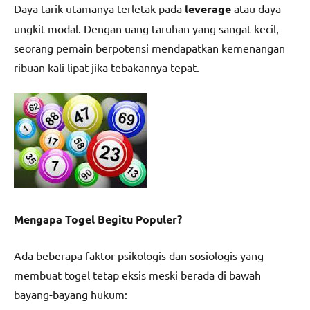
Daya tarik utamanya terletak pada
leverage
atau daya
ungkit modal. Dengan uang taruhan yang sangat kecil,
seorang pemain berpotensi mendapatkan kemenangan
ribuan kali lipat jika tebakannya tepat.
Mengapa Togel Begitu Populer?
Ada beberapa faktor psikologis dan sosiologis yang
membuat togel tetap eksis meski berada di bawah
bayang-bayang hukum: