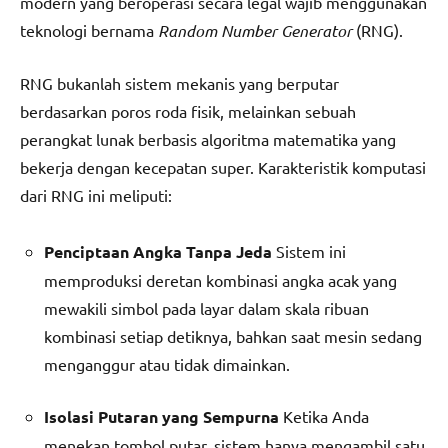
modern yang beroperasi secara legal wajib menggunakan
teknologi bernama
Random Number Generator
(RNG).
RNG bukanlah sistem mekanis yang berputar
berdasarkan poros roda fisik, melainkan sebuah
perangkat lunak berbasis algoritma matematika yang
bekerja dengan kecepatan super. Karakteristik komputasi
dari RNG ini meliputi:
Penciptaan Angka Tanpa Jeda
Sistem ini
memproduksi deretan kombinasi angka acak yang
mewakili simbol pada layar dalam skala ribuan
kombinasi setiap detiknya, bahkan saat mesin sedang
menganggur atau tidak dimainkan.
Isolasi Putaran yang Sempurna
Ketika Anda
menekan tombol putar, sistem hanya mengambil satu