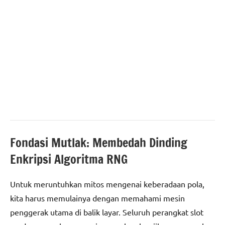
Fondasi Mutlak: Membedah Dinding
Enkripsi Algoritma RNG
Untuk meruntuhkan mitos mengenai keberadaan pola,
kita harus memulainya dengan memahami mesin
penggerak utama di balik layar. Seluruh perangkat slot