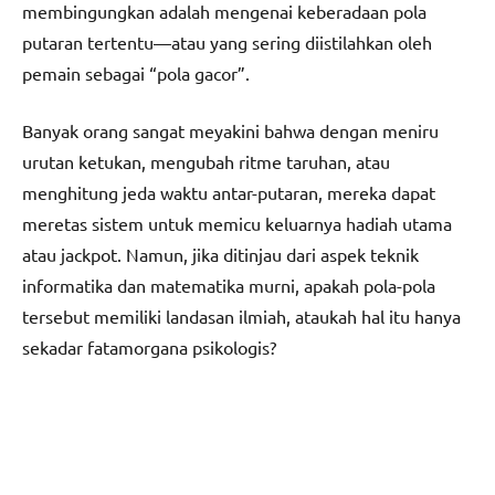
membingungkan adalah mengenai keberadaan pola
putaran tertentu—atau yang sering diistilahkan oleh
pemain sebagai “pola gacor”.
Banyak orang sangat meyakini bahwa dengan meniru
urutan ketukan, mengubah ritme taruhan, atau
menghitung jeda waktu antar-putaran, mereka dapat
meretas sistem untuk memicu keluarnya hadiah utama
atau jackpot. Namun, jika ditinjau dari aspek teknik
informatika dan matematika murni, apakah pola-pola
tersebut memiliki landasan ilmiah, ataukah hal itu hanya
sekadar fatamorgana psikologis?