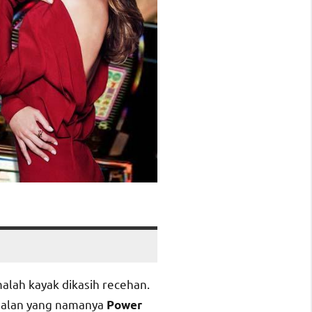
malah kayak dikasih recehan.
andalan yang namanya
Power