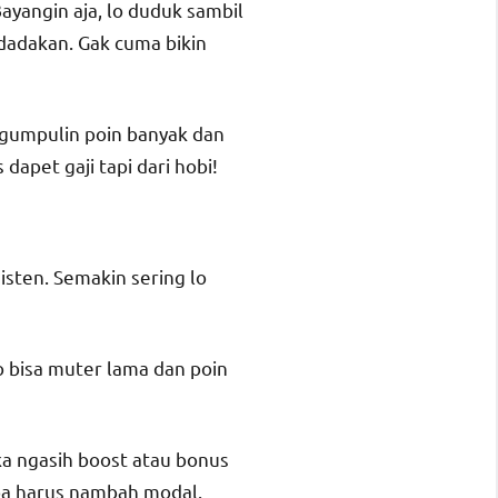
Bayangin aja, lo duduk sambil
dadakan. Gak cuma bikin
 ngumpulin poin banyak dan
dapet gaji tapi dari hobi!
sisten. Semakin sering lo
lo bisa muter lama dan poin
a ngasih boost atau bonus
npa harus nambah modal.