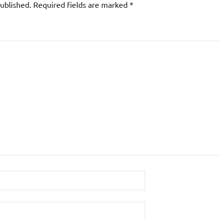
published.
Required fields are marked
*