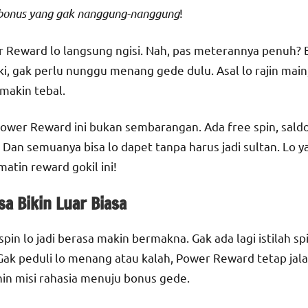
bonus yang gak nanggung-nanggung
!
ower Reward lo langsung ngisi. Nah, pas meterannya penuh
, gak perlu nunggu menang gede dulu. Asal lo rajin main,
makin tebal.
i Power Reward ini bukan sembarangan. Ada free spin, sal
 Dan semuanya bisa lo dapet tanpa harus jadi sultan. Lo
atin reward gokil ini!
sa Bikin Luar Biasa
pin lo jadi berasa makin bermakna. Gak ada lagi istilah sp
 Gak peduli lo menang atau kalah, Power Reward tetap jalan.
anin misi rahasia menuju bonus gede.