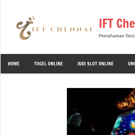
Skip
to
IFT Ch
content
Pemahaman Tenta
HOME
TOGEL ONLINE
JUDI SLOT ONLINE
UN