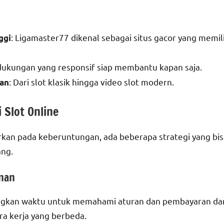
: Ligamaster77 dikenal sebagai situs gacor yang memi
ggi
 dukungan yang responsif siap membantu kapan saja.
: Dari slot klasik hingga video slot modern.
nan
Slot Online
rkan pada keberuntungan, ada beberapa strategi yang bi
ng.
inan
ngkan waktu untuk memahami aturan dan pembayaran dari
ara kerja yang berbeda.