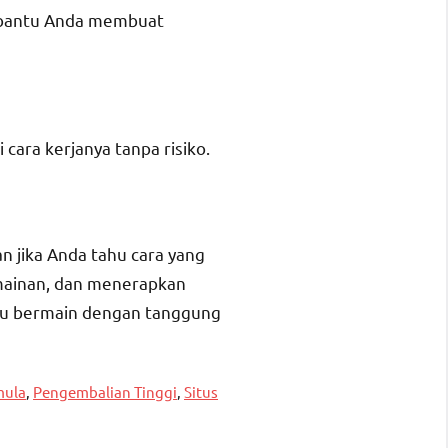
mbantu Anda membuat
ara kerjanya tanpa risiko.
 jika Anda tahu cara yang
mainan, dan menerapkan
alu bermain dengan tanggung
mula
,
Pengembalian Tinggi
,
Situs