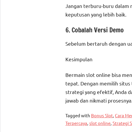
Jangan terburu-buru dalam
keputusan yang lebih baik.
6. Cobalah Versi Demo
Sebelum bertaruh dengan uan
Kesimpulan
Bermain slot online bisa m
tepat. Dengan memilih situs
strategi yang efektif, Anda
jawab dan nikmati prosesny
Tagged with
Bonus Slot
,
Cara Me
Terpercaya
,
slot online
,
Strategi S