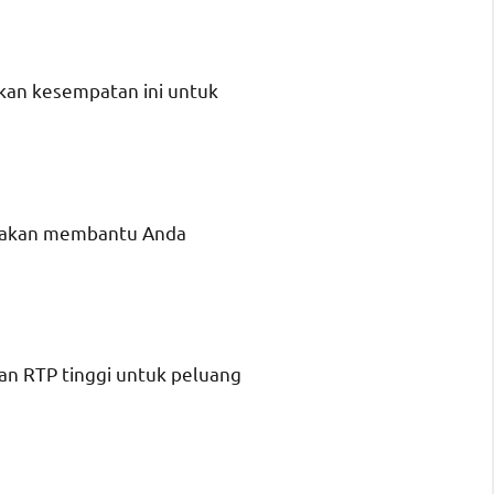
tkan kesempatan ini untuk
ni akan membantu Anda
an RTP tinggi untuk peluang