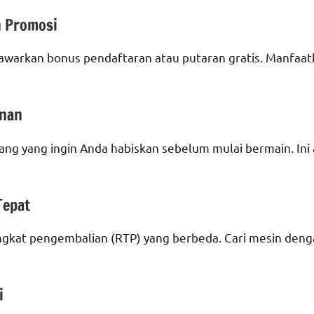
n Promosi
nawarkan bonus pendaftaran atau putaran gratis. Manfaa
inan
ang yang ingin Anda habiskan sebelum mulai bermain. I
Tepat
tingkat pengembalian (RTP) yang berbeda. Cari mesin deng
i