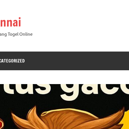
ennai
ng Togel Online
CATEGORIZED