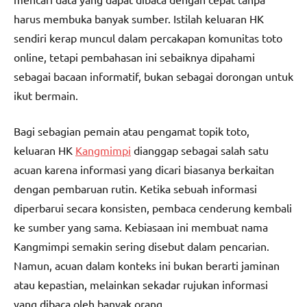
harus membuka banyak sumber. Istilah keluaran HK
sendiri kerap muncul dalam percakapan komunitas toto
online, tetapi pembahasan ini sebaiknya dipahami
sebagai bacaan informatif, bukan sebagai dorongan untuk
ikut bermain.
Bagi sebagian pemain atau pengamat topik toto,
keluaran HK
Kangmimpi
dianggap sebagai salah satu
acuan karena informasi yang dicari biasanya berkaitan
dengan pembaruan rutin. Ketika sebuah informasi
diperbarui secara konsisten, pembaca cenderung kembali
ke sumber yang sama. Kebiasaan ini membuat nama
Kangmimpi semakin sering disebut dalam pencarian.
Namun, acuan dalam konteks ini bukan berarti jaminan
atau kepastian, melainkan sekadar rujukan informasi
yang dibaca oleh banyak orang.