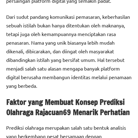
persaingan platform digital yang semakin padat.
Dari sudut pandang komunikasi pemasaran, keberhasilan
sebuah istilah bukan hanya ditentukan oleh maknanya,
tetapi juga oleh kemampuannya menciptakan rasa
penasaran. Nama yang unik biasanya lebih mudah
dikenali, dibicarakan, dan diingat oleh masyarakat
dibandingkan istilah yang bersifat umum. Hal tersebut
menjadi salah satu alasan mengapa banyak platform
digital berusaha membangun identitas melalui penamaan
yang berbeda.
Faktor yang Membuat Konsep Prediksi
Olahraga Rajacuan69 Menarik Perhatian
Prediksi olahraga merupakan salah satu bentuk analisis
yang berkembang pesat bersamaan dengan