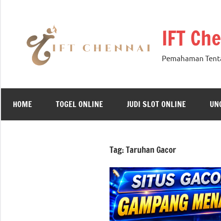
Skip
to
IFT Ch
content
Pemahaman Tenta
HOME
TOGEL ONLINE
JUDI SLOT ONLINE
UN
Tag:
Taruhan Gacor