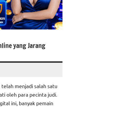
line yang Jarang
e telah menjadi salah satu
i oleh para pecinta judi.
ital ini, banyak pemain