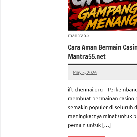
mantra55
Cara Aman Bermain Casin
Mantra55.net
May 5, 2026
vawbd
ift-chennai.org – Perkemban
membuat permainan casino o
semakin populer di seluruh 
meningkatnya minat untuk be
pemain untuk […]