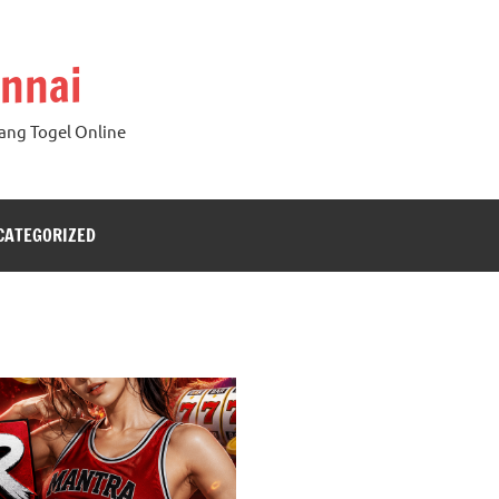
ennai
ng Togel Online
CATEGORIZED