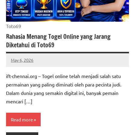
Toto69
Rahasia Menang Togel Online yang Jarang
Diketahui di Toto69
May 6, 2026
vawbd
ift-chennai.org – Togel online telah menjadi salah satu
permainan yang paling diminati oleh para pecinta judi.
Dalam dunia yang semakin digital ini, banyak pemain
mencari […]
Read more