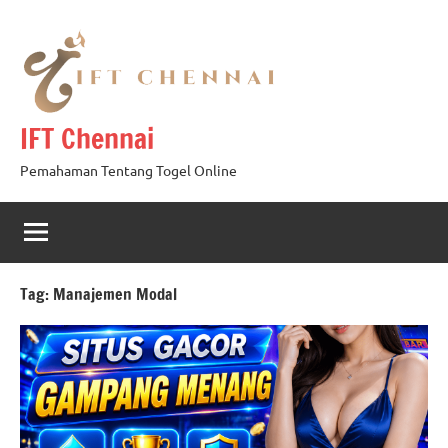
Skip
to
content
IFT Chennai
Pemahaman Tentang Togel Online
Tag:
Manajemen Modal