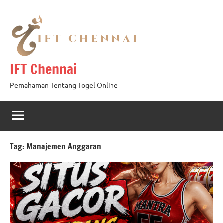
Skip
to
content
IFT Chennai
Pemahaman Tentang Togel Online
Tag:
Manajemen Anggaran