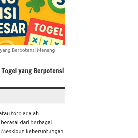
 yang Berpotensi Menang
 Togel yang Berpotensi
 atau toto adalah
berasal dari berbagai
.. Meskipun keberuntungan