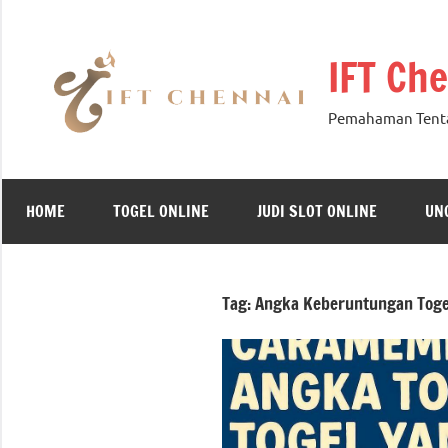
Skip
to
IFT Ch
content
Pemahaman Tenta
HOME
TOGEL ONLINE
JUDI SLOT ONLINE
UN
Tag:
Angka Keberuntungan Toge