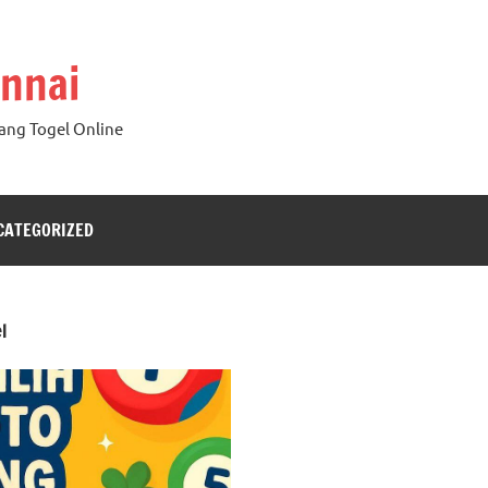
ennai
ng Togel Online
CATEGORIZED
l